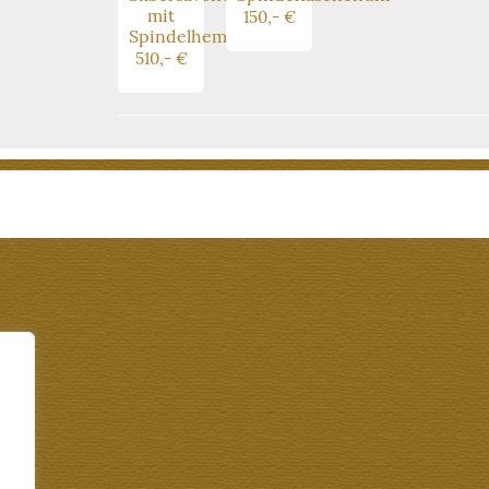
mit
150,- €
Spindelhemmung
510,- €
n