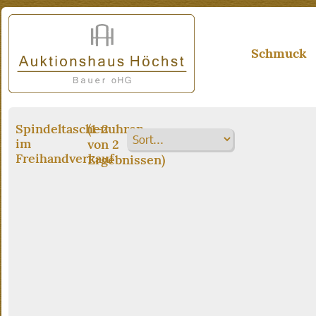
Schmuck
Spindeltaschenuhren
(
1
-
2
im
von
2
Freihandverkauf
Ergebnissen)