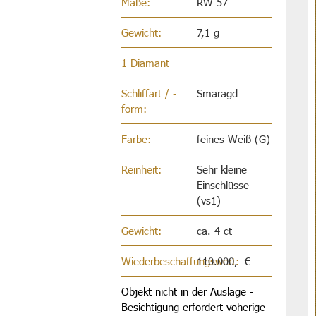
Maße:
RW 57
Gewicht:
7,1 g
1 Diamant
Schliffart / -
Smaragd
form:
Farbe:
feines Weiß (G)
Reinheit:
Sehr kleine
Einschlüsse
(vs1)
Gewicht:
ca. 4 ct
Wiederbeschaffungswert:
110.000,- €
Objekt nicht in der Auslage -
Besichtigung erfordert voherige